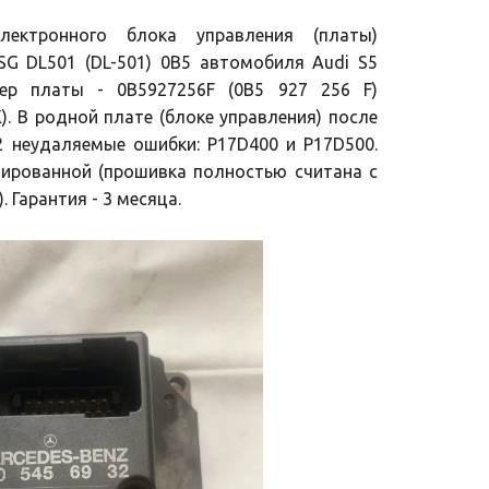
ектронного блока управления (платы)
G DL501 (DL-501) 0B5 автомобиля Audi S5
ер платы - 0B5927256F (0B5 927 256 F)
). В родной плате (блоке управления) после
2 неудаляемые ошибки: P17D400 и P17D500.
ированной (прошивка полностью считана с
 Гарантия - 3 месяца.