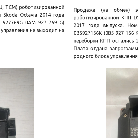
CU, TCM) роботизированной
Продажа (на обмен) эл
Skoda Octavia 2014 года
роботизированной КПП DS
 927769G 0AM 927 769 G)
2017 года выпуска. Ном
 управления не выходит на
0B5927156K (0B5 927 156 K
переборки КПП остались 
Плата отдана запрограмм
родного блока управления).