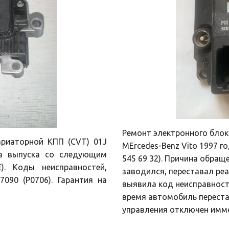
Ремонт электронного блок
ариаторной КПП (CVT) 01J
MErcedes-Benz Vito 1997 го
да выпуска со следующим
545 69 32). Причина обращ
). Коды неисправностей,
заводился, переставал реа
090 (P0706). Гарантия на
выявила код неисправности
время автомобиль перестал
управления отключен иммоб