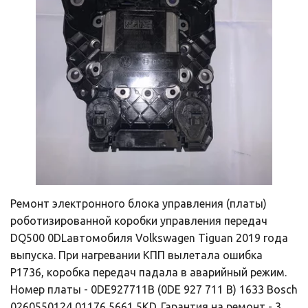
Ремонт электронного блока управления (платы) 
роботизированной коробки управления передач 
DQ500 0DLавтомобиля Volkswagen Tiguan 2019 года 
выпуска. При нагревании КПП вылетала ошибка 
P1736, коробка передач падала в аварийный режим.  
Номер платы - 0DE927711B (0DE 927 711 B) 1633 Bosch 
0260550124 01176 5661 5KD. Гарантия на ремонт - 3 